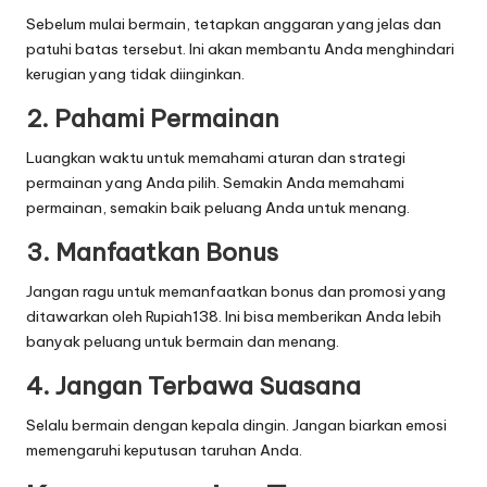
Sebelum mulai bermain, tetapkan anggaran yang jelas dan
patuhi batas tersebut. Ini akan membantu Anda menghindari
kerugian yang tidak diinginkan.
2. Pahami Permainan
Luangkan waktu untuk memahami aturan dan strategi
permainan yang Anda pilih. Semakin Anda memahami
permainan, semakin baik peluang Anda untuk menang.
3. Manfaatkan Bonus
Jangan ragu untuk memanfaatkan bonus dan promosi yang
ditawarkan oleh Rupiah138. Ini bisa memberikan Anda lebih
banyak peluang untuk bermain dan menang.
4. Jangan Terbawa Suasana
Selalu bermain dengan kepala dingin. Jangan biarkan emosi
memengaruhi keputusan taruhan Anda.