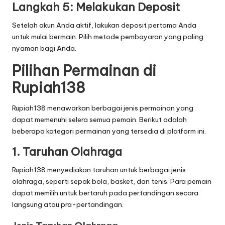
Langkah 5: Melakukan Deposit
Setelah akun Anda aktif, lakukan deposit pertama Anda
untuk mulai bermain. Pilih metode pembayaran yang paling
nyaman bagi Anda.
Pilihan Permainan di
Rupiah138
Rupiah138 menawarkan berbagai jenis permainan yang
dapat memenuhi selera semua pemain. Berikut adalah
beberapa kategori permainan yang tersedia di platform ini.
1. Taruhan Olahraga
Rupiah138 menyediakan taruhan untuk berbagai jenis
olahraga, seperti sepak bola, basket, dan tenis. Para pemain
dapat memilih untuk bertaruh pada pertandingan secara
langsung atau pra-pertandingan.