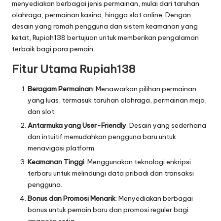
menyediakan berbagai jenis permainan, mulai dari taruhan
olahraga, permainan kasino, hingga slot online. Dengan
desain yang ramah pengguna dan sistem keamanan yang
ketat, Rupiah138 bertujuan untuk memberikan pengalaman
terbaik bagi para pemain.
Fitur Utama Rupiah138
Beragam Permainan
: Menawarkan pilihan permainan
yang luas, termasuk taruhan olahraga, permainan meja,
dan slot.
Antarmuka yang User-Friendly
: Desain yang sederhana
dan intuitif memudahkan pengguna baru untuk
menavigasi platform.
Keamanan Tinggi
: Menggunakan teknologi enkripsi
terbaru untuk melindungi data pribadi dan transaksi
pengguna.
Bonus dan Promosi Menarik
: Menyediakan berbagai
bonus untuk pemain baru dan promosi reguler bagi